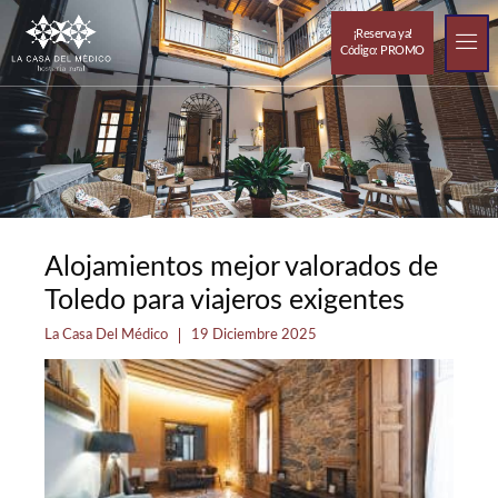
¡Reserva ya!
Código: PROMO
Hotel Rural ce
Te 
Alojamientos mejor valorados de
Toledo para viajeros exigentes
La Casa Del Médico
19 Diciembre 2025