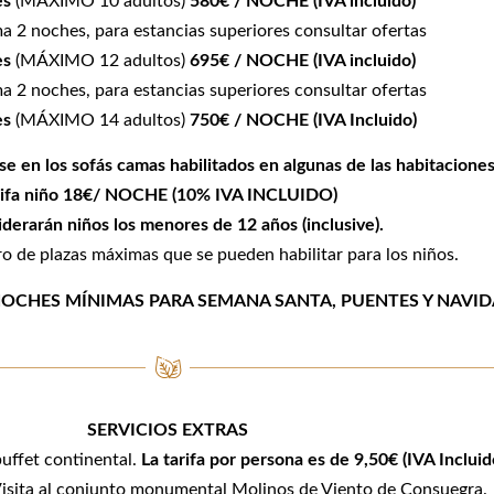
es
(MÁXIMO 10 adultos)
580€ / NOCHE (IVA incluido)
a 2 noches, para estancias superiores consultar ofertas
es
(MÁXIMO 12 adultos)
695€ / NOCHE (IVA incluido)
a 2 noches, para estancias superiores consultar ofertas
es
(MÁXIMO 14 adultos)
750€ / NOCHE (IVA Incluido)
se en los sofás camas habilitados en algunas de las habitaciones
rifa niño 18€/ NOCHE (10% IVA INCLUIDO)
derarán niños los menores de 12 años (inclusive).
o de plazas máximas que se pueden habilitar para los niños.
NOCHES MÍNIMAS PARA SEMANA SANTA, PUENTES Y NAVID
SERVICIOS EXTRAS
uffet continental.
La tarifa por persona es de 9,50€ (IVA Incluid
Visita al conjunto monumental Molinos de Viento de Consuegra.