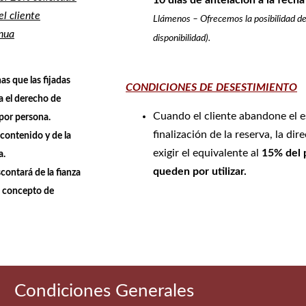
10 días de antelación a la fecha
l cliente
Llámenos – Ofrecemos la posibilidad de
inua
disponibilidad).
s que las fijadas
CONDICIONES DE DESESTIMIENTO
va el derecho de
Cuando el cliente abandone el e
por persona.
finalización de la reserva, la di
contenido y de la
exigir el equivalente al
15% del p
a.
queden por utilizar.
contará de la fianza
n concepto de
Condiciones Generales