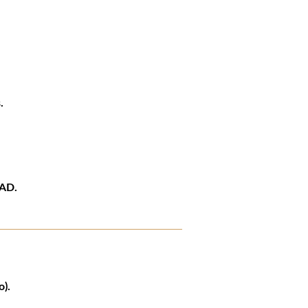
.
AD.
o).