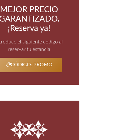
MEJOR PRECIO
GARANTIZADO.
¡Reserva ya!
troduce el siguiente código al
reservar tu estancia
CÓDIGO: PROMO