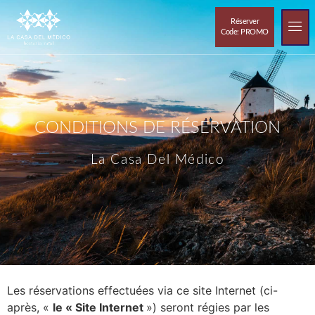
Réserver
Code: PROMO
CONDITIONS DE RÉSERVATION
La Casa Del Médico
Les réservations effectuées via ce site Internet (ci-
après, «
le « Site Internet
») seront régies par les